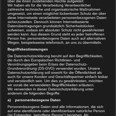
über die ihnen zustehenden Rechte aufgeklärt.
oder auch eine ernsthafte gesundheitliche Beeinträchtigung des
Wir haben als für die Verarbeitung Verantwortlicher
zahlreiche technische und organisatorische Maßnahmen
Angeklagten.
umgesetzt, um einen möglichst lückenlosen Schutz der über
diese Internetseite verarbeiteten personenbezogenen Daten
Der Unterschied zwischen einem Freispruch und einer Einstellung
sicherzustellen. Dennoch können Internetbasierte
des Verfahrens liegt darin, dass der Strafprozess bei Behebung des
Datenübertragungen grundsätzlich Sicherheitslücken
aufweisen, sodass ein absoluter Schutz nicht gewährleistet
Umstandes, der zu seiner Einstellung geführt hat, neu aufgenommen
werden kann. Aus diesem Grund steht es jeder betroffenen
werden kann. Bei einem Freispruch ist dies nicht möglich. Der
Person frei, personenbezogene Daten auch auf alternativen
Wegen, beispielsweise telefonisch, an uns zu übermitteln.
freigesprochene Angeklagte kann nicht aufgrund der Tat, für die er
freigesprochen worden ist, erneut angeklagt werden.
Begriffsbestimmungen
Die Datenschutzerklärung beruht auf den Begrifflichkeiten,
Daraus folgend, geht ein Freispruch einer bloßen Einstellung des
die durch den Europäischen Richtlinien- und
Verfahrens vor. Sollten somit Gründe sowohl für eine Einstellung des
Verordnungsgeber beim Erlass der Datenschutz-
Grundverordnung (DS-GVO) verwendet wurden. Unsere
Verfahrens als auch für einen Freispruch sprechen, muss der
Datenschutzerklärung soll sowohl für die Öffentlichkeit als
Angeklagte freigesprochen werden.
auch für unsere Kunden und Geschäftspartner einfach lesbar
und verständlich sein. Um dies zu gewährleisten, möchten
wir vorab die verwendeten Begrifflichkeiten erläutern.
Wir verwenden in dieser Datenschutzerklärung unter
anderem die folgenden Begriffe:
a) personenbezogene Daten
DIREKT ZUM ANWALT
Personenbezogene Daten sind alle Informationen, die sich
auf eine identifizierte oder identifizierbare natürliche Person
(im Folgenden „betroffene Person") beziehen. Als