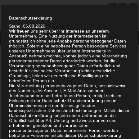
FREISPRUCH.ORG
ALLES ZUM THEMA FREISPRUCH
Datenschutzerklärung
Stand: 06.08.2026
Wir freuen uns sehr über Ihr Interesse an unserem
Unternehmen. Eine Nutzung der Internetseiten ist
grundsätzlich ohne jede Angabe personenbezogener Daten
möglich. Sofern eine betroffene Person besondere Services
unseres Unternehmens über unsere Internetseite in
Anspruch nehmen möchte, könnte jedoch eine Verarbeitung
Einstellung des Verfahrens
personenbezogener Daten erforderlich werden. Ist die
Verarbeitung personenbezogener Daten erforderlich und
besteht für eine solche Verarbeitung keine gesetzliche
Die Einstellung eines Verfahrens erfolgt durch ein Urteil in der
Grundlage, holen wir generell eine Einwilligung der
betroffenen Person ein.
Hauptverhandlung. Das Verfahren wird dann eingestellt, wenn ein, in
Die Verarbeitung personenbezogener Daten, beispielsweise
absehbarer Zeit nicht behebbarer Umstand gegeben ist, der eine
des Namens, der Anschrift, E-Mail-Adresse oder
Telefonnummer einer betroffenen Person, erfolgt stets im
Prozessverhandlung, die auf eine Sachentscheidung hinzielt,
Einklang mit der Datenschutz-Grundverordnung und in
verbietet.
Übereinstimmung mit den für uns geltenden
landesspezifischen Datenschutzbestimmungen. Mittels dieser
Der Umstand muss so schwerwiegend sein, dass das Verfahren im
Datenschutzerklärung möchte unser Unternehmen die
Öffentlichkeit über Art, Umfang und Zweck der von uns
Ganzen davon abhängig gemacht werden kann, ob der Umstand
erhobenen, genutzten und verarbeiteten
vorhanden ist. Solch schwerwiegende Gründe sind unter anderem
personenbezogenen Daten informieren. Ferner werden
betroffene Personen mittels dieser Datenschutzerklärung
die fehlende Zuständigkeit des Gerichts, ein fehlender Strafantrag