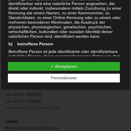
Hamburg
identifizierbar wird eine natürliche Person angesehen, die
Hallerstraße 89, 20149 Hamburg
direkt oder indirekt, insbesondere mittels Zuordnung zu einer
Kennung wie einem Namen, zu einer Kennnummer, zu
Tel +49 40 415371170
Standortdaten, zu einer Online-Kennung oder zu einem oder
Fax +49 40 415371177
mehreren besonderen Merkmalen, die Ausdruck der
physischen, physiologischen, genetischen, psychischen,
hamburg@kanzlei-steinwachs.de
wirtschaftlichen, kulturellen oder sozialen Identität dieser
natürlichen Person sind, identifiziert werden kann.
Berlin
b) betroffene Person
Friedrichstraße 153a, 10117 Berlin
Betroffene Person ist jede identifizierte oder identifizierbare
Tel +49 30 84710711
natürliche Person, deren personenbezogene Daten von dem
für die Verarbeitung Verantwortlichen verarbeitet werden.
Fax +49 30 84710713
✓ Akzeptieren
berlin@kanzlei-steinwachs.de
c) Verarbeitung
Verarbeitung ist jeder mit oder ohne Hilfe automatisierter
Personalisieren
Verfahren ausgeführte Vorgang oder jede solche
Bremen
Vorgangsreihe im Zusammenhang mit personenbezogenen
Parkstraße 68, 28209 Bremen
Daten wie das Erheben, das Erfassen, die Organisation, das
Tel +49 421 16502800
Ordnen, die Speicherung, die Anpassung oder Veränderung,
das Auslesen, das Abfragen, die Verwendung, die
Fax +49 421 16502801
Offenlegung durch Übermittlung, Verbreitung oder eine
bremen@kanzlei-steinwachs.de
andere Form der Bereitstellung, den Abgleich oder die
Verknüpfung, die Einschränkung, das Löschen oder die
Vernichtung.
Lübeck
d) Einschränkung der Verarbeitung
Mühlenstraße 24, 23552 Lübeck