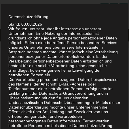
FREISPRUCH.ORG
ALLES ZUM THEMA FREISPRUCH
Datenschutzerklärung
Stand: 08.08.2026
Wir freuen uns sehr über Ihr Interesse an unserem
Unternehmen. Eine Nutzung der Internetseiten ist
grundsätzlich ohne jede Angabe personenbezogener Daten
möglich. Sofern eine betroffene Person besondere Services
unseres Unternehmens über unsere Internetseite in
Anspruch nehmen möchte, könnte jedoch eine Verarbeitung
Definition Freispruch
personenbezogener Daten erforderlich werden. Ist die
Verarbeitung personenbezogener Daten erforderlich und
besteht für eine solche Verarbeitung keine gesetzliche
Der Freispruch ist ein Urteil, welches das Gericht am Ende einer
Grundlage, holen wir generell eine Einwilligung der
betroffenen Person ein.
Hauptverhandlung über die Unschuld des Angeklagten spricht. Ein
Die Verarbeitung personenbezogener Daten, beispielsweise
Freispruch ergeht dann, wenn aus tatsächlichen oder aus rechtlichen
des Namens, der Anschrift, E-Mail-Adresse oder
Telefonnummer einer betroffenen Person, erfolgt stets im
Gründen die Strafbarkeit der angeschuldigten Tat verneint wird, §
Einklang mit der Datenschutz-Grundverordnung und in
267 Abs.5 StPO (Strafprozessordnung).
Übereinstimmung mit den für uns geltenden
landesspezifischen Datenschutzbestimmungen. Mittels dieser
Hierbei ist es für den Freispruches unerheblich, ob das Gericht den
Datenschutzerklärung möchte unser Unternehmen die
Öffentlichkeit über Art, Umfang und Zweck der von uns
Angeklagten für unschuldig oder lediglich für nicht überführt hält. Im
erhobenen, genutzten und verarbeiteten
Urteilstenor werden deswegen auch keine zusätzlichen
personenbezogenen Daten informieren. Ferner werden
betroffene Personen mittels dieser Datenschutzerklärung
Anmerkungen über die Gründe des Freispruches gemacht. Lediglich