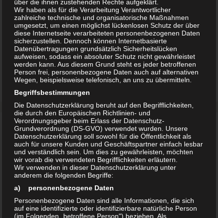
über die ihnen zustehenden Rechte aufgeklärt.
in den Urteilsgründen merkt das Gericht an, ob es den Angeklagten
Wir haben als für die Verarbeitung Verantwortlicher
zahlreiche technische und organisatorische Maßnahmen
für nicht schuldig oder nur für nicht überführt hält, § 267 Abs.5 S.1
umgesetzt, um einen möglichst lückenlosen Schutz der über
StPO. Folglich gibt es keine Freisprüche mit unterschiedlicher
diese Internetseite verarbeiteten personenbezogenen Daten
Wertigkeit.
sicherzustellen. Dennoch können Internetbasierte
Datenübertragungen grundsätzlich Sicherheitslücken
aufweisen, sodass ein absoluter Schutz nicht gewährleistet
Auch wenn ein Angeklagter aufgrund von Schuldunfähigkeit
werden kann. Aus diesem Grund steht es jeder betroffenen
freigesprochen wird, kann das Gericht eine Unterbringung des
Person frei, personenbezogene Daten auch auf alternativen
Wegen, beispielsweise telefonisch, an uns zu übermitteln.
Angeklagten in einer psychiatrischen Anstalt anordnen.
Begriffsbestimmungen
Die Datenschutzerklärung beruht auf den Begrifflichkeiten,
die durch den Europäischen Richtlinien- und
Verordnungsgeber beim Erlass der Datenschutz-
Grundverordnung (DS-GVO) verwendet wurden. Unsere
DIREKT ZUM ANWALT
Datenschutzerklärung soll sowohl für die Öffentlichkeit als
auch für unsere Kunden und Geschäftspartner einfach lesbar
und verständlich sein. Um dies zu gewährleisten, möchten
Hamburg
wir vorab die verwendeten Begrifflichkeiten erläutern.
Wir verwenden in dieser Datenschutzerklärung unter
Hallerstraße 89, 20149 Hamburg
anderem die folgenden Begriffe:
Tel +49 40 415371170
a) personenbezogene Daten
Fax +49 40 415371177
Personenbezogene Daten sind alle Informationen, die sich
hamburg@kanzlei-steinwachs.de
auf eine identifizierte oder identifizierbare natürliche Person
(im Folgenden „betroffene Person") beziehen. Als